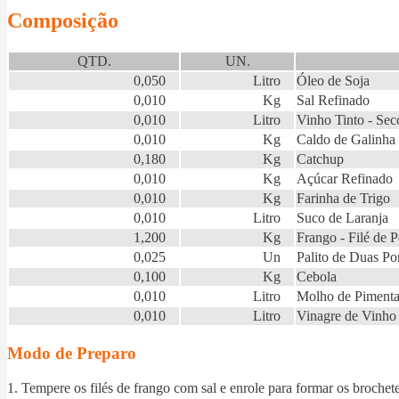
Composição
QTD.
UN.
0,050
Litro
Óleo de Soja
0,010
Kg
Sal Refinado
0,010
Litro
Vinho Tinto - Sec
0,010
Kg
Caldo de Galinha 
0,180
Kg
Catchup
0,010
Kg
Açúcar Refinado
0,010
Kg
Farinha de Trigo
0,010
Litro
Suco de Laranja
1,200
Kg
Frango - Filé de P
0,025
Un
Palito de Duas Po
0,100
Kg
Cebola
0,010
Litro
Molho de Piment
0,010
Litro
Vinagre de Vinho
Modo de Preparo
1. Tempere os filés de frango com sal e enrole para formar os brochet