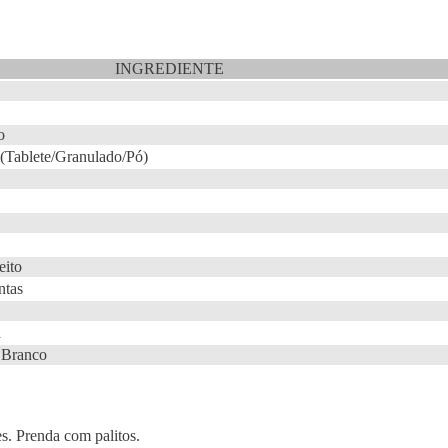
INGREDIENTE
o
(Tablete/Granulado/Pó)
eito
ntas
a
 Branco
es. Prenda com palitos.