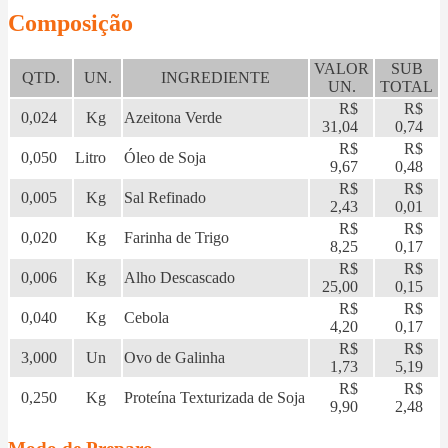
Composição
VALOR
SUB
QTD.
UN.
INGREDIENTE
UN.
TOTAL
R$
R$
0,024
Kg
Azeitona Verde
31,04
0,74
R$
R$
0,050
Litro
Óleo de Soja
9,67
0,48
R$
R$
0,005
Kg
Sal Refinado
2,43
0,01
R$
R$
0,020
Kg
Farinha de Trigo
8,25
0,17
R$
R$
0,006
Kg
Alho Descascado
25,00
0,15
R$
R$
0,040
Kg
Cebola
4,20
0,17
R$
R$
3,000
Un
Ovo de Galinha
1,73
5,19
R$
R$
0,250
Kg
Proteína Texturizada de Soja
9,90
2,48