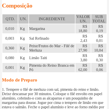
Composição
VALOR
SUB
QTD.
UN.
INGREDIENTE
UN.
TOTAL
R$
R$
0,010
Kg
Margarina
18,80
0,19
R$
R$
0,003
Kg
Sal Refinado
2,43
0,01
Peixe/Frutos do Mar - Filé de
R$
R$
0,360
Kg
Merluza
27,90
10,04
R$
R$
0,080
Kg
Limão Taiti
3,80
0,30
Pimenta do Reino Branca em
R$
R$
0,001
Kg
Pó
62,00
0,06
Modo de Preparo
1. Tempere o filé de merluza com sal, pimenta do reino e limão.
Deixe descansar por 30 minutos. Coloque o filé envolto em papel
alumínio, cobrindo-o com as alcaparras e um pouquinho de
margarina para dourar. Jogue por cima o tempero de limão em que
estava o salmão. Feche o papel alumínio e leve ao forno médio por