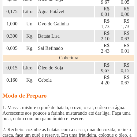
9,67
0,05
R$
R$
0,175
Litro
Água Potável
0,01
0,00
R$
R$
1,000
Un
Ovo de Galinha
1,73
1,73
R$
R$
0,300
Kg
Batata Lisa
2,10
0,63
R$
R$
0,005
Kg
Sal Refinado
2,43
0,01
Cobertura
R$
R$
0,015
Litro
Óleo de Soja
9,67
0,15
R$
R$
0,160
Kg
Cebola
4,20
0,67
Modo de Preparo
1. Massa: misture o purê de batata, o ovo, o sal, o óleo e a água.
Acrescente aos poucos a farinha misturando até dar liga. Faça uma
bola, cubra com um pano úmido e reserve.
2. Recheio: cozinhe as batatas com a casca, quando cozida, retire a
casca, faça um purê e reserve. Em uma frigideira, coloque o óleo, a