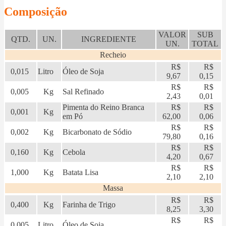
Composição
VALOR
SUB
QTD.
UN.
INGREDIENTE
UN.
TOTAL
Recheio
R$
R$
0,015
Litro
Óleo de Soja
9,67
0,15
R$
R$
0,005
Kg
Sal Refinado
2,43
0,01
Pimenta do Reino Branca
R$
R$
0,001
Kg
em Pó
62,00
0,06
R$
R$
0,002
Kg
Bicarbonato de Sódio
79,80
0,16
R$
R$
0,160
Kg
Cebola
4,20
0,67
R$
R$
1,000
Kg
Batata Lisa
2,10
2,10
Massa
R$
R$
0,400
Kg
Farinha de Trigo
8,25
3,30
R$
R$
0,005
Litro
Óleo de Soja