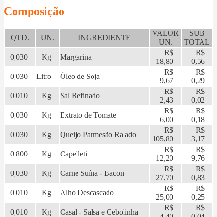
Composição
VALOR
SUB
QTD.
UN.
INGREDIENTE
UN.
TOTAL
R$
R$
0,030
Kg
Margarina
18,80
0,56
R$
R$
0,030
Litro
Óleo de Soja
9,67
0,29
R$
R$
0,010
Kg
Sal Refinado
2,43
0,02
R$
R$
0,030
Kg
Extrato de Tomate
6,00
0,18
R$
R$
0,030
Kg
Queijo Parmesão Ralado
105,80
3,17
R$
R$
0,800
Kg
Capelleti
12,20
9,76
R$
R$
0,030
Kg
Carne Suína - Bacon
27,70
0,83
R$
R$
0,010
Kg
Alho Descascado
25,00
0,25
R$
R$
0,010
Kg
Casal - Salsa e Cebolinha
4,40
0,04